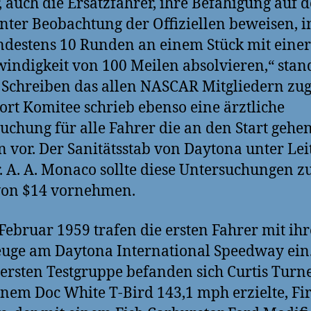
, auch die Ersatzfahrer, ihre Befähigung auf 
nter Beobachtung der Offiziellen beweisen, 
ndestens 10 Runden an einem Stück mit einer
indigkeit von 100 Meilen absolvieren,“ stan
Schreiben das allen NASCAR Mitgliedern zug
ort Komitee schrieb ebenso eine ärztliche
uchung für alle Fahrer die an den Start gehe
n vor. Der Sanitätsstab von Daytona unter Le
. A. A. Monaco sollte diese Untersuchungen 
von $14 vornehmen.
 Februar 1959 trafen die ersten Fahrer mit ih
uge am Daytona International Speedway ein.
 ersten Testgruppe befanden sich Curtis Turne
inem Doc White T-Bird 143,1 mph erzielte, Fi