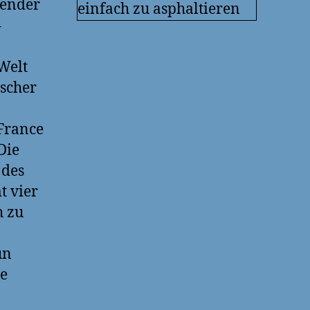
uender
–
Welt
ischer
France
Die
 des
t vier
h zu
un
le