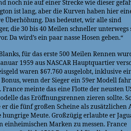
nd noch nie auf einer Strecke wie dieser gefa
gton ist lang, aber die Kurven haben hier eine
e Überhöhung. Das bedeutet, wir alle sind
er, die 30 bis 40 Meilen schneller unterwegs 
vor. Da wird’s ein paar nasse Hosen geben.“
 Blanks, für das erste 500 Meilen Rennen wu
Januar 1959 aus NASCAR Hauptquartier versc
eisgeld waren $67.760 ausgelobt, inklusive e
 Bonus, wenn der Sieger ein 59er Modell fah
 France meinte das eine Flotte der neusten U
delle das Eröffnungsrennen zieren sollte. S
 er die fünf großen Scheine als zusätzlichen 
e hungrige Meute. Großzügig erlaubte er Jagu
n einheimischen Marken zu messen. France