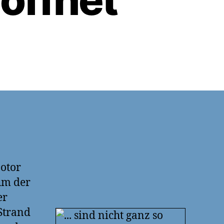
otor
um der
er
Strand