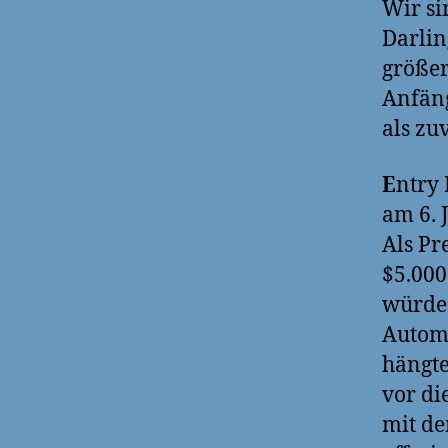
Wir si
Darlin
größer
Anfäng
als zu
E
ntry
am 6. 
Als Pr
$5.000
würde.
Automo
hängte
vor di
mit de