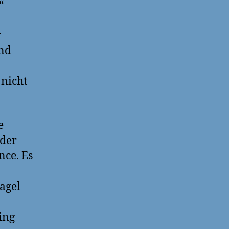
“
r
und
 nicht
e
 der
nce. Es
agel
ing