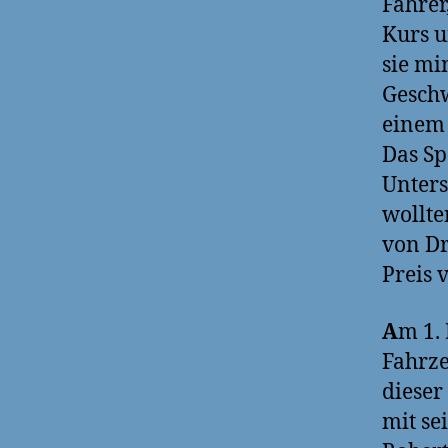
Fahrer
Kurs u
sie mi
Geschw
einem 
Das Sp
Unters
wollte
von Dr
Preis 
A
m 1.
Fahrze
dieser
mit se