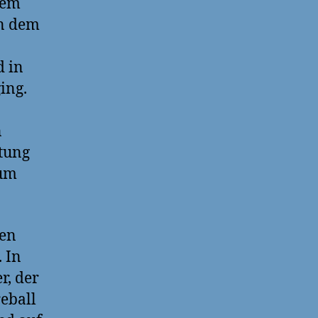
dem
in dem
d in
ing.
n
itung
zum
ren
 In
r, der
reball