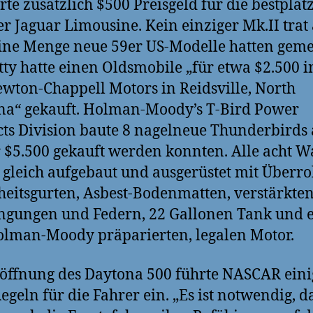
erte zusätzlich $500 Preisgeld für die bestplat
ter Jaguar Limousine. Kein einziger Mk.II trat 
ine Menge neue 59er US-Modelle hatten geme
tty hatte einen Oldsmobile „für etwa $2.500 i
wton-Chappell Motors in Reidsville, North
na“ gekauft. Holman-Moody’s T-Bird Power
ts Division baute 8 nagelneue Thunderbirds 
r $5.500 gekauft werden konnten. Alle acht 
gleich aufgebaut und ausgerüstet mit Überrol
heitsgurten, Asbest-Bodenmatten, verstärkte
ngungen und Federn, 22 Gallonen Tank und 
lman-Moody präparierten, legalen Motor.
röffnung des Daytona 500 führte NASCAR eini
egeln für die Fahrer ein. „Es ist notwendig, da