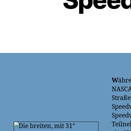
W
ähre
NASCAR
Straß
Speedw
Speed
Teilne