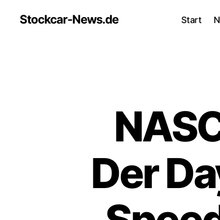
Stockcar-News.de
Start
N
NASC
Der Da
Speed