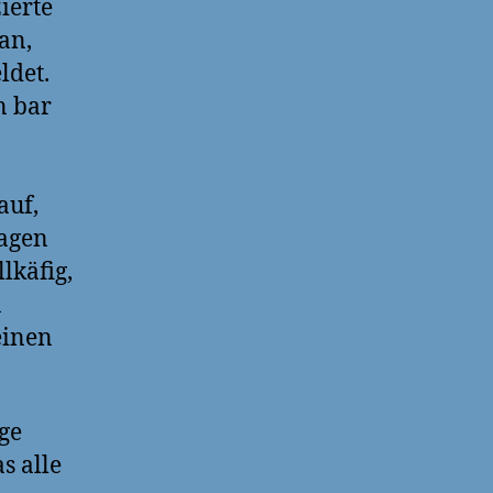
zierte
an,
ldet.
n bar
auf,
Wagen
lkäfig,
n
einen
ge
s alle