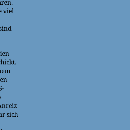
hren.
 viel
sind
rden
hickt.
inem
ren
S-
o
Anreiz
ar sich