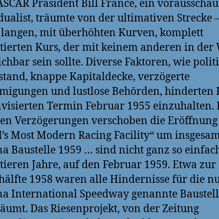
ASCAR Präsident Bill France, ein vorausscha
dualist, träumte von der ultimativen Strecke 
langen, mit überhöhten Kurven, komplett
tierten Kurs, der mit keinem anderen in der 
ichbar sein sollte. Diverse Faktoren, wie polit
tand, knappe Kapitaldecke, verzögerte
igungen und lustlose Behörden, hinderten 
visierten Termin Februar 1955 einzuhalten. 
en Verzögerungen verschoben die Eröffnung
’s Most Modern Racing Facility“ um insgesam
a Baustelle 1959 … sind nicht ganz so einfac
tieren Jahre, auf den Februar 1959. Etwa zur
hälfte 1958 waren alle Hindernisse für die n
a International Speedway genannte Baustel
äumt. Das Riesenprojekt, von der Zeitung