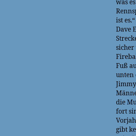
was es
Rennsp
ist es.“
Dave E
Streck
sicher
Fireba
Fuß au
unten 
Jimmy 
Männer
die Mu
fort si
Vorjah
gibt k