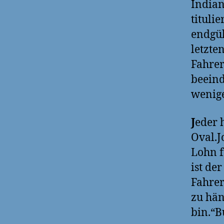
Indian
tituli
endgül
letzte
Fahrer
beeind
wenige
J
eder 
Oval.J
Lohn f
ist de
Fahrer
zu hän
bin.“B