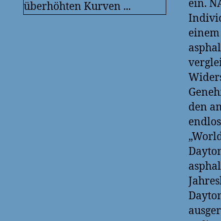
ein. N
Indivi
einem 
asphal
vergle
Widers
Genehm
den an
endlos
„World
Dayton
asphal
Jahres
Dayton
ausger