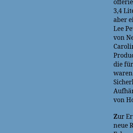
offeri
3,4 Li
aber e
Lee Pe
von Ne
Caroli
Produc
die fü
waren 
Sicher
Aufhä
von Ho
Z
ur E
neue R