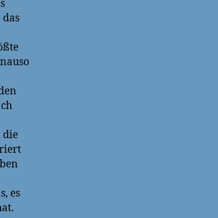
s
 das
ößte
enauso
 den
ach
 die
riert
aben
s, es
at.