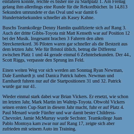
einfahren konnte, reichte es bisher nie zu Startplatz 1. Am Freitag
gelang ihm allerdings eine Runde für die Rekordbücher. In 14,813
Sekunden umrundete er das Oval und war damit 6
Hundertstelsekunden schneller als Kasey Kahne.
Buschs Teamkollege Denny Hamlin qualifizierte sich auf Rang 3.
Auch der dritte Gibbs-Toyota mit Matt Kenseth war auf Position 12
bei der Musik. Insgesamt brachen 3 Fahrern den alten
Streckenrekord. 36 Piloten waren gar schneller als die Bestzeit aus
dem letzten Jahr. Wie für Bristol üblich, betrug die Differenz
zwischen Platz 1 und 44 gerade einmal 6 Zehntelsekunden. Der 44.,
Scott Riggs, verpasste den Sprung ins Feld.
Einen weiten Weg vor sich werden am Sonntag Ryan Newman,
Dale Earnhardt jr. und Danica Patrick haben. Newman und
Earnhardt fuhren nur auf die Startpositionen 31 und 32. Patrick
wurde gar nur 41.
Wieder einmal stark dabei war Brian Vickers. Er ersetzt, wie schon
im letzten Jahr, Mark Martin im Waltrip-Toyota. Obwohl Vickers
seinen ersten Cup-Start in diesem Jahr macht, fuhr er auf Platz 4.
Paul Menard wurde Fünfter und war damit bester Childress-
Chevrolet. Jamie McMurray wurde Sechster. Teamkollege Juan
Pablo Montoya kam zwar nur auf Rang 17, zeigte sich aber
zufrieden mit seinem Auto im Training.