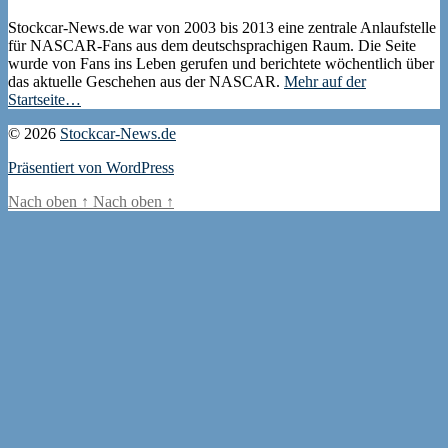
Stockcar-News.de war von 2003 bis 2013 eine zentrale Anlaufstelle
für NASCAR-Fans aus dem deutschsprachigen Raum. Die Seite
wurde von Fans ins Leben gerufen und berichtete wöchentlich über
das aktuelle Geschehen aus der NASCAR.
Mehr auf der
Startseite…
© 2026
Stockcar-News.de
Präsentiert von WordPress
Nach oben
↑
Nach oben
↑