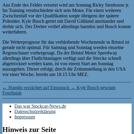
Ans Ende des Feldes versetzt wird am Sonntag Ricky Stenhouse jr.
Im Training verabschiedete sich sein Motor. Für einen weiteren
Zwischenfall vor der Qualifikation sorgte übrigens der spätere
Polesitter. Kyle Busch geriet mit David Gilliland aneinander und
drehte sich. Der Dreher verlief allerdings harmlos und Busch konnte
weiterfahren.
Die Wetterprognose für das verbleibende Wochenende in Bristol ist
gerade nicht optimal. Für Samstag und Sonntag werden einzelne
Regenschauer vorhergesagt. Da der Bristol Motor Speedway
allerdings über Flutlichtanlagen verfügt und die Strecke schnell
abgetrocknet werden kann, ist von einem Start am Sonntag
auszugehen. Dieser erfolgt, durch die Zeitumstellung in den USA
vor einer Woche, bereits um 18.15 Uhr MEZ.
←
Hamlin verzichtet auf Einspruch
→
Kyle Busch gewinnt
Fotofinish
Das war Stockcar-News.de
Datenschutzerklärung
Impressum
Hinweis zur Seite