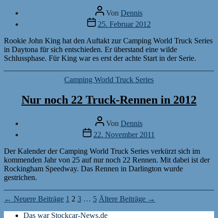
Beitragsautor
Von
Dennis
Veröffentlichungsdatum
25. Februar 2012
Rookie John King hat den Auftakt zur Camping World Truck Series
in Daytona für sich entschieden. Er überstand eine wilde
Schlussphase. Für King war es erst der achte Start in der Serie.
Kategorien
Camping World Truck Series
Nur noch 22 Truck-Rennen in 2012
Beitragsautor
Von
Dennis
Veröffentlichungsdatum
22. November 2011
Der Kalender der Camping World Truck Series verkürzt sich im
kommenden Jahr von 25 auf nur noch 22 Rennen. Mit dabei ist der
Rockingham Speedway. Das Rennen in Darlington wurde
gestrichen.
Seitennummerierung
←
Neuere
Beiträge
1
2
3
…
5
Ältere
Beiträge
→
der
Das war Stockcar-News.de