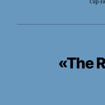
Cup-Fa
«The 