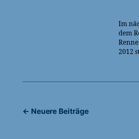
Im näc
dem Ro
Rennen
2012 s
Seitennummerie
←
Neuere
Beiträge
der