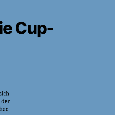
die Cup-
sich
 der
her.