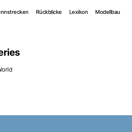
ennstrecken
Rückblicke
Lexikon
Modellbau
eries
orld