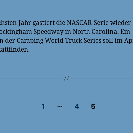
hsten Jahr gastiert die NASCAR-Serie wieder
ckingham Speedway in North Carolina. Ein
 der Camping World Truck Series soll im Ap
tattfinden.
…
rung
1
4
5