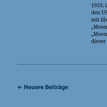
1933, 
den US
mit il
„Moons
„Moons
dieser
Seitennummerie
←
Neuere
Beiträge
der