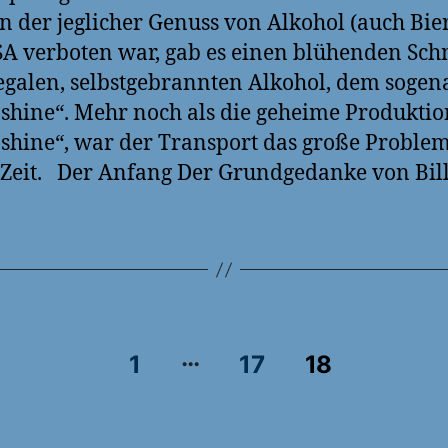
in der jeglicher Genuss von Alkohol (auch Bier
A verboten war, gab es einen blühenden Sc
legalen, selbstgebrannten Alkohol, dem soge
hine“. Mehr noch als die geheime Produktio
hine“, war der Transport das große Proble
 Zeit. Der Anfang Der Grundgedanke von Bill
…
rung
1
17
18