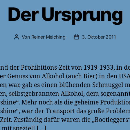
Der Ursprung
Von
Reiner Melching
3. Oktober 2011
Beitragsautor
Veröffentlichungsdatum
d der Prohibitions-Zeit von 1919-1933, in d
her Genuss von Alkohol (auch Bier) in den US
en war, gab es einen blühenden Schmuggel m
len, selbstgebrannten Alkohol, dem sogenann
hine“. Mehr noch als die geheime Produktio
hine“, war der Transport das große Proble
 Zeit. Zuständig dafür waren die „Bootleggers“
 mit speziell […]