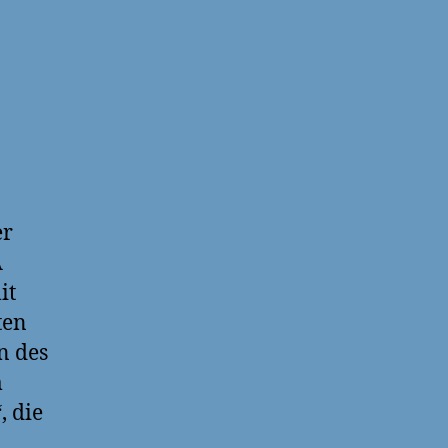
er
A
it
ten
n des
m
, die