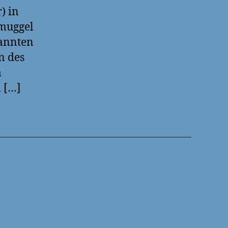
) in
hmuggel
nannten
n des
m
 […]