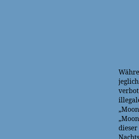
Währen
jeglic
verbot
illega
„Moons
„Moons
dieser
Nachts